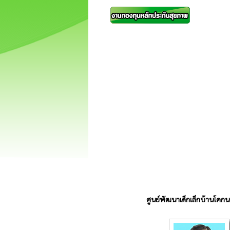
ศูนย์พัฒนาเด็กเล็กบ้า
นโคกน