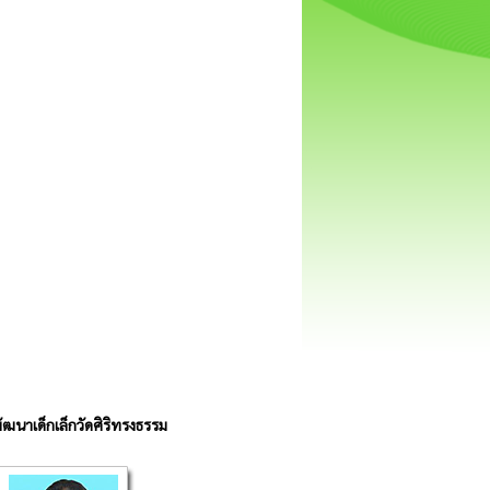
พัฒนาเด็กเล็กวัดศิริทรงธรรม