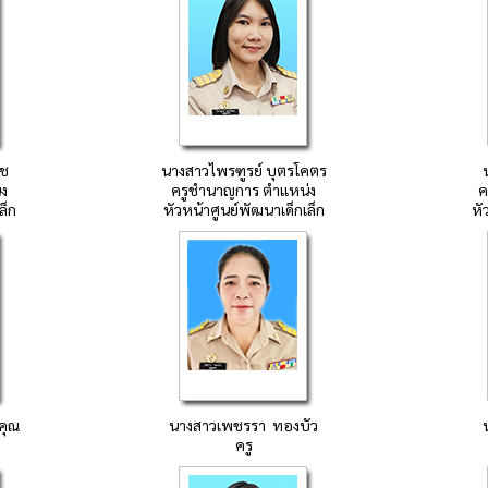
ช
นางสาวไพรฑูรย์ บุตรโคตร
ง
ครูชำนาญการ
ตำแหน่ง
ค
ล็ก
หัวหน้าศูนย์พัฒนาเด็กเล็ก
หั
คุณ
นางสาวเพชรรา ทองบัว
ครู