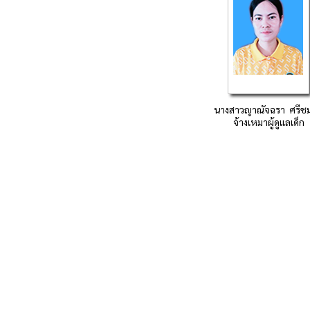
นางสาวญาณัจฉรา ศรีชม
จ้างเหมาผู้ดูแลเด็ก