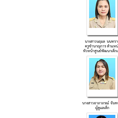
นางสาวนฤมล นนทรา
ครูชำนาญการ
ตำแหน่
หัวหน้าศูนย์พัฒนาเด็กเ
นางสาวอาภาภรณ์ จันท
ผู้ดูแลเด็ก