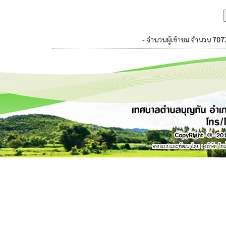
- จำนวนผู้เข้าชม จำนวน
707